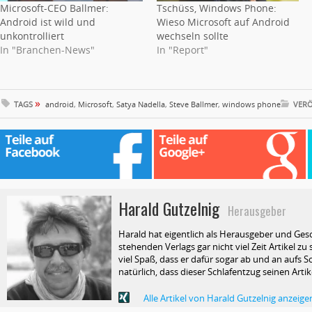
Microsoft-CEO Ballmer:
Tschüss, Windows Phone:
Android ist wild und
Wieso Microsoft auf Android
unkontrolliert
wechseln sollte
In "Branchen-News"
In "Report"
»
TAGS
android
,
Microsoft
,
Satya Nadella
,
Steve Ballmer
,
windows phone
VERÖ
Harald Gutzelnig
Herausgeber
Harald hat eigentlich als Herausgeber und Ges
stehenden Verlags gar nicht viel Zeit Artikel z
viel Spaß, dass er dafür sogar ab und an aufs Sc
natürlich, dass dieser Schlafentzug seinen Arti
Alle Artikel von Harald Gutzelnig anzeige