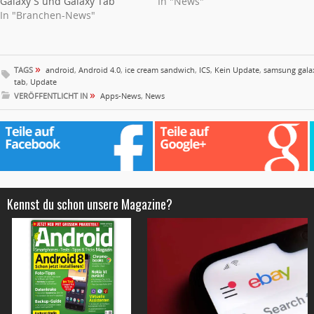
Galaxy S und Galaxy Tab
In "News"
In "Branchen-News"
»
TAGS
android
,
Android 4.0
,
ice cream sandwich
,
ICS
,
Kein Update
,
samsung gala
tab
,
Update
»
VERÖFFENTLICHT IN
Apps-News
,
News
Kennst du schon unsere Magazine?