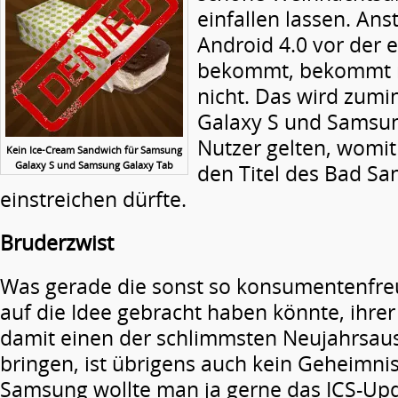
einfallen lassen. Ans
Android 4.0 vor der 
bekommt, bekommt m
nicht. Das wird zum
Galaxy S und Samsu
Nutzer gelten, womi
Kein Ice-Cream Sandwich für Samsung
Galaxy S und Samsung Galaxy Tab
den Titel des Bad Sa
einstreichen dürfte.
Bruderzwist
Was gerade die sonst so konsumentenfre
auf die Idee gebracht haben könnte, ihre
damit einen der schlimmsten Neujahrsaus
bringen, ist übrigens auch kein Geheimni
Samsung wollte man ja gerne das ICS-Upd