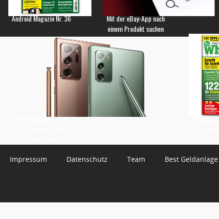
Android Magazin Nr. 36
Mit der eBay-App nach
einem Produkt suchen
Keine Updates mehr
WhatsApp 
für Samsung Galaxy
3 – Jetz
Note-Reihe
Impressum
Datenschutz
Team
Best Geldanlage