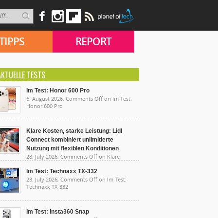
TIPPS
REPORT
AKTUELLE TESTS
Im Test: Honor 600 Pro
6. August 2026,
Comments Off
on Im Test:
Honor 600 Pro
Klare Kosten, starke Leistung: Lidl
Connect kombiniert unlimitierte
Nutzung mit flexiblen Konditionen
28. July 2026,
Comments Off
on Klare
sten, starke Leistung: Lidl Connect kombiniert
limitierte Nutzung mit flexiblen Konditionen
Im Test: Technaxx TX-332
23. July 2026,
Comments Off
on Im Test:
Technaxx TX-332
Im Test: Insta360 Snap