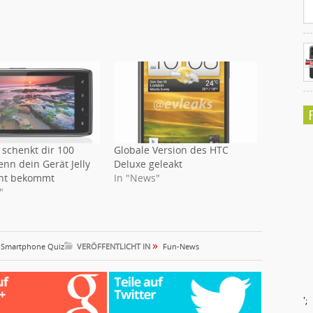
 schenkt dir 100
Globale Version des HTC
enn dein Gerät Jelly
Deluxe geleakt
cht bekommt
In "News"
"
»
,
Smartphone Quiz
VERÖFFENTLICHT IN
Fun-News
';