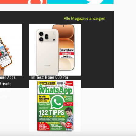
Alle Magazine anzeigen
euen Apps
Im Test: Honor 600 Pro
 Frische
gen für
hones
WhatsApp Magazin Nr.