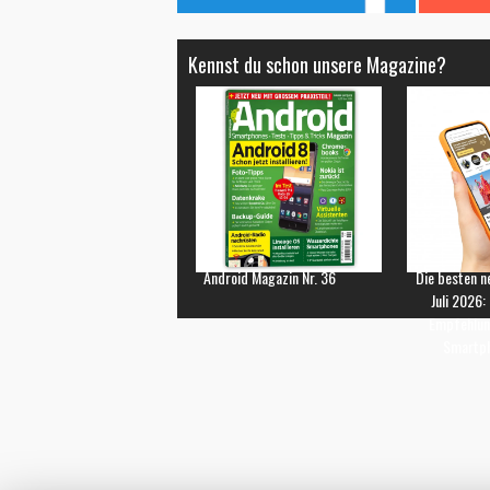
Kennst du schon unsere Magazine?
Android Magazin Nr. 36
Die besten n
Juli 2026:
Empfehlun
Smartp