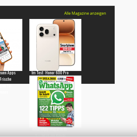
Alle Magazine anzeigen
euen Apps
Im Test: Honor 600 Pro
 Frische
gen für
hones
WhatsApp Magazin Nr.
3 – Jetzt am Kiosk!