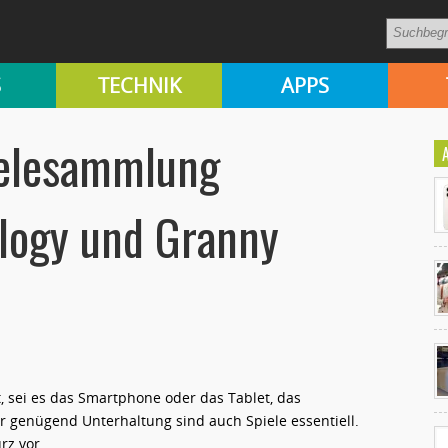
S
TECHNIK
APPS
elesammlung
ology und Granny
Ko
un
t, sei es das Smartphone oder das Tablet, das
 genügend Unterhaltung sind auch Spiele essentiell.
rz vor.