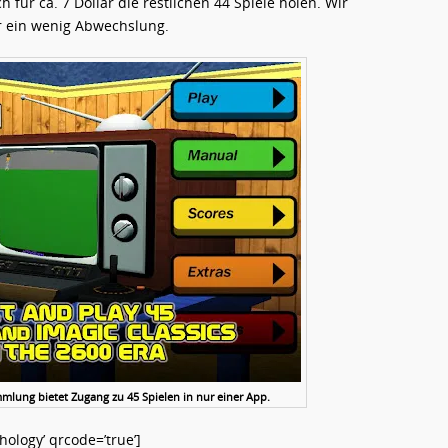
für ca. 7 Dollar die restlichen 44 Spiele holen. Wir
für ein wenig Abwechslung.
mlung bietet Zugang zu 45 Spielen in nur einer App.
ology’ qrcode=’true’]