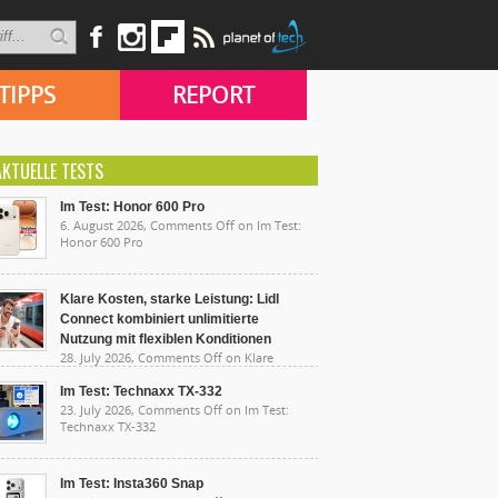
TIPPS
REPORT
AKTUELLE TESTS
Im Test: Honor 600 Pro
6. August 2026,
Comments Off
on Im Test:
Honor 600 Pro
Klare Kosten, starke Leistung: Lidl
Connect kombiniert unlimitierte
Nutzung mit flexiblen Konditionen
28. July 2026,
Comments Off
on Klare
sten, starke Leistung: Lidl Connect kombiniert
limitierte Nutzung mit flexiblen Konditionen
Im Test: Technaxx TX-332
23. July 2026,
Comments Off
on Im Test:
Technaxx TX-332
Im Test: Insta360 Snap