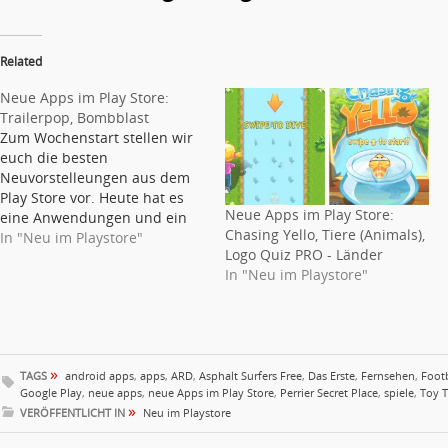
Related
Neue Apps im Play Store:
Trailerpop, Bombblast
Zum Wochenstart stellen wir
euch die besten
Neuvorstelleungen aus dem
Play Store vor. Heute hat es
Neue Apps im Play Store:
eine Anwendungen und ein
Chasing Yello, Tiere (Animals),
Spiel in unsere Bestenliste
In "Neu im Playstore"
Logo Quiz PRO - Länder
geschafft. Trailerpop
In "Neu im Playstore"
Trailerpop ist ein Quiz mit
Hunderttausenden von
Fragen zum Thema Film.
Allerdings kein trockenes
Quiz, sondern eines, bei dem
»
du gleichzeitig bis zu 20.000…
TAGS
android apps
,
apps
,
ARD
,
Asphalt Surfers Free
,
Das Erste
,
Fernsehen
,
Foot
Google Play
,
neue apps
,
neue Apps im Play Store
,
Perrier Secret Place
,
spiele
,
Toy T
»
VERÖFFENTLICHT IN
Neu im Playstore