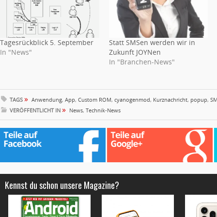
Tagesrückblick 5. September
Statt SMSen werden wir in
In "News"
Zukunft JOYNen
In "Branchen-News"
»
TAGS
Anwendung
,
App
,
Custom ROM
,
cyanogenmod
,
Kurznachricht
,
popup
,
S
»
VERÖFFENTLICHT IN
News
,
Technik-News
Kennst du schon unsere Magazine?