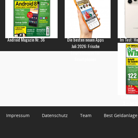
Android Magazin Nr. 36
Die besten neuen Apps
Im Test: H
Juli 2026: Frische
Empfehlungen für
Smartphones
WhatsApp 
3 – Jetzt
Impressum
Datenschutz
Team
Best Geldanlage