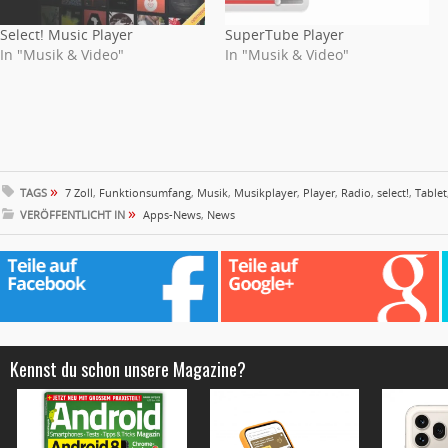
Select! Music Player
SuperTube Player
In "Musik & Video"
In "Musik & Video"
»
TAGS
7 Zoll
,
Funktionsumfang
,
Musik
,
Musikplayer
,
Player
,
Radio
,
select!
,
Tablet
»
VERÖFFENTLICHT IN
Apps-News
,
News
Kennst du schon unsere Magazine?