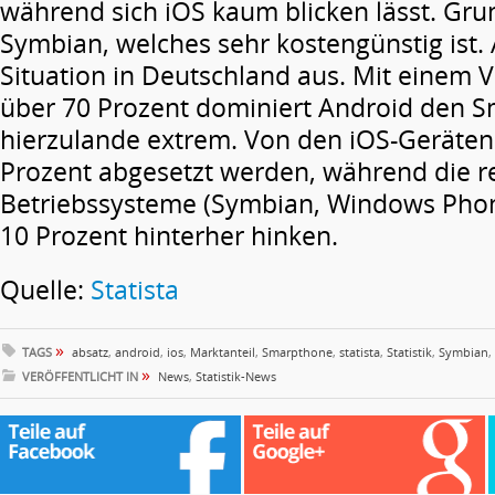
während sich iOS kaum blicken lässt. Grun
Symbian, welches sehr kostengünstig ist. 
Situation in Deutschland aus. Mit einem V
über 70 Prozent dominiert Android den 
hierzulande extrem. Von den iOS-Geräten
Prozent abgesetzt werden, während die re
Betriebssysteme (Symbian, Windows Phone
10 Prozent hinterher hinken.
Quelle:
Statista
»
TAGS
absatz
,
android
,
ios
,
Marktanteil
,
Smarpthone
,
statista
,
Statistik
,
Symbian
,
»
VERÖFFENTLICHT IN
News
,
Statistik-News