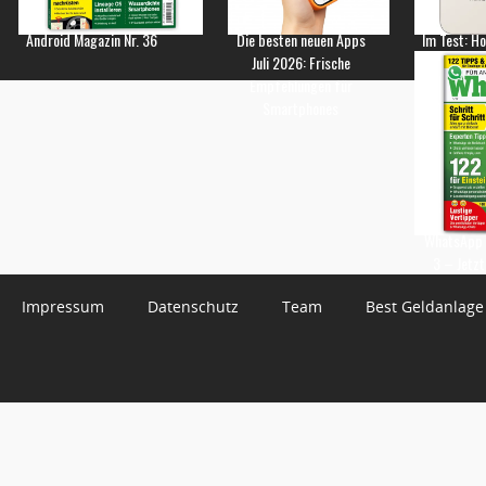
Android Magazin Nr. 36
Die besten neuen Apps
Im Test: H
Juli 2026: Frische
Empfehlungen für
Smartphones
WhatsApp 
3 – Jetzt
Impressum
Datenschutz
Team
Best Geldanlage