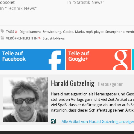
obsolet
In "Statistik-News"
In "Technik-News"
»
TAGS
Digitalkamera
,
Entwicklung
,
Geräte
,
Markt
,
mp3-player
,
Smartphone
,
verd
»
VERÖFFENTLICHT IN
Statistik-News
Harald Gutzelnig
Herausgeber
Harald hat eigentlich als Herausgeber und Ges
stehenden Verlags gar nicht viel Zeit Artikel z
viel Spaß, dass er dafür sogar ab und an aufs Sc
natürlich, dass dieser Schlafentzug seinen Arti
Alle Artikel von Harald Gutzelnig anzeige