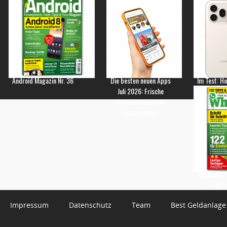
Android Magazin Nr. 36
Die besten neuen Apps
Im Test: H
Juli 2026: Frische
Empfehlungen für
Smartphones
WhatsApp 
3 – Jetzt
Impressum
Datenschutz
Team
Best Geldanlage