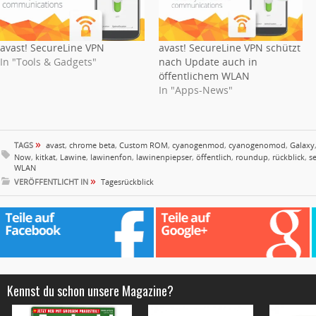
avast! SecureLine VPN
avast! SecureLine VPN schützt
In "Tools & Gadgets"
nach Update auch in
öffentlichem WLAN
In "Apps-News"
»
TAGS
avast
,
chrome beta
,
Custom ROM
,
cyanogenmod
,
cyanogenomod
,
Galaxy
Now
,
kitkat
,
Lawine
,
lawinenfon
,
lawinenpiepser
,
öffentlich
,
roundup
,
rückblick
,
s
WLAN
»
VERÖFFENTLICHT IN
Tagesrückblick
Kennst du schon unsere Magazine?