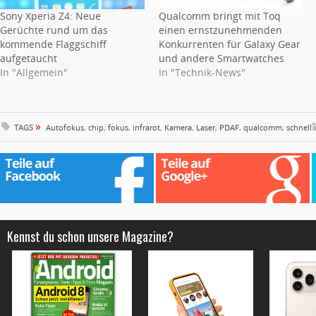
Sony Xperia Z4: Neue
Qualcomm bringt mit Toq
Gerüchte rund um das
einen ernstzunehmenden
kommende Flaggschiff
Konkurrenten für Galaxy Gear
aufgetaucht
und andere Smartwatches
In "Allgemein"
In "Technik-News"
»
TAGS
Autofokus
,
chip
,
fokus
,
infrarot
,
Kamera
,
Laser
,
PDAF
,
qualcomm
,
schnell
Kennst du schon unsere Magazine?