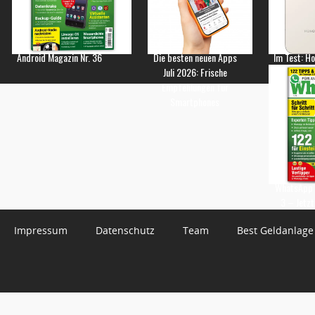
Android Magazin Nr. 36
Die besten neuen Apps
Im Test: H
Juli 2026: Frische
Empfehlungen für
Smartphones
WhatsApp 
3 – Jetzt
Impressum
Datenschutz
Team
Best Geldanlage