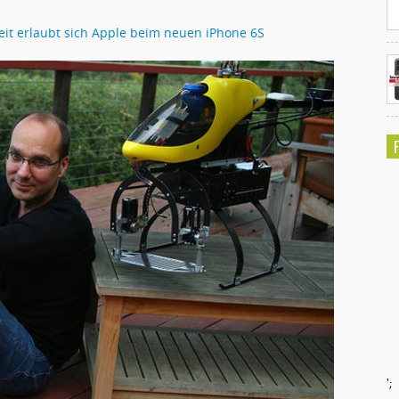
eit erlaubt sich Apple beim neuen iPhone 6S
';