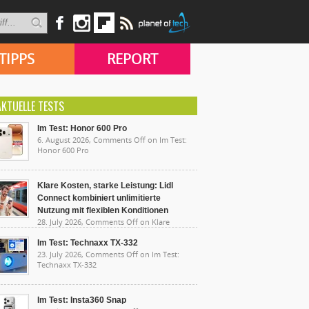
TIPPS
REPORT
AKTUELLE TESTS
Im Test: Honor 600 Pro
6. August 2026,
Comments Off
on Im Test:
Honor 600 Pro
Klare Kosten, starke Leistung: Lidl
Connect kombiniert unlimitierte
Nutzung mit flexiblen Konditionen
28. July 2026,
Comments Off
on Klare
sten, starke Leistung: Lidl Connect kombiniert
limitierte Nutzung mit flexiblen Konditionen
Im Test: Technaxx TX-332
23. July 2026,
Comments Off
on Im Test:
Technaxx TX-332
Im Test: Insta360 Snap