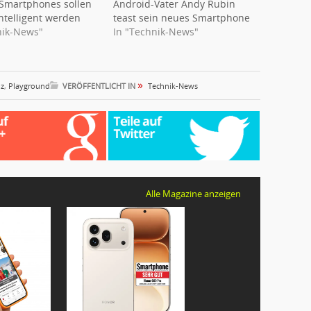
Smartphones sollen
Android-Vater Andy Rubin
ntelligent werden
teast sein neues Smartphone
nik-News"
In "Technik-News"
»
nz
,
Playground
VERÖFFENTLICHT IN
Technik-News
Alle Magazine anzeigen