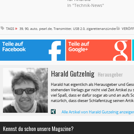
In "Technik-News"
»
TAGS
39
,
90
,
auto
,
pearl.de
,
Transmitter
,
USB 2.0
,
zigarettenanzünder
VERÖFF
Harald Gutzelnig
Herausgeber
Harald hat eigentlich als Herausgeber und Ges
stehenden Verlags gar nicht viel Zeit Artikel z
viel Spaß, dass er dafür sogar ab und an aufs Sc
natürlich, dass dieser Schlafentzug seinen Arti
Alle Artikel von Harald Gutzelnig anzeige
Kennst du schon unsere Magazine?