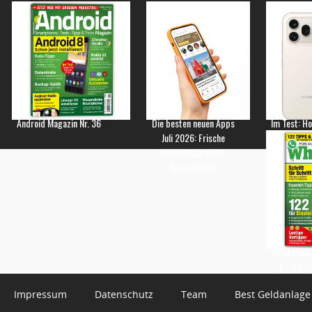
Android Magazin Nr. 36
Die besten neuen Apps
Im Test: H
Juli 2026: Frische
Empfehlungen für
Smartphones
WhatsApp 
3 – Jetzt
Impressum
Datenschutz
Team
Best Geldanlage