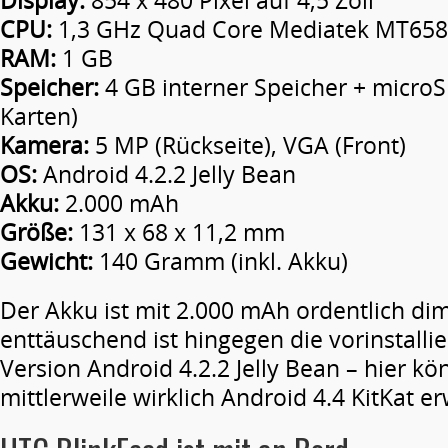
Display:
854 x 480 Pixel auf 4,5 Zoll
CPU:
1,3 GHz Quad Core Mediatek MT65
RAM:
1 GB
Speicher:
4 GB interner Speicher + microS
Karten)
Kamera:
5 MP (Rückseite), VGA (Front)
OS:
Android 4.2.2 Jelly Bean
Akku:
2.000 mAh
Größe:
131 x 68 x 11,2 mm
Gewicht:
140 Gramm (inkl. Akku)
Der Akku ist mit 2.000 mAh ordentlich dim
enttäuschend ist hingegen die vorinstalli
Version Android 4.2.2 Jelly Bean – hier k
mittlerweile wirklich Android 4.4 KitKat e