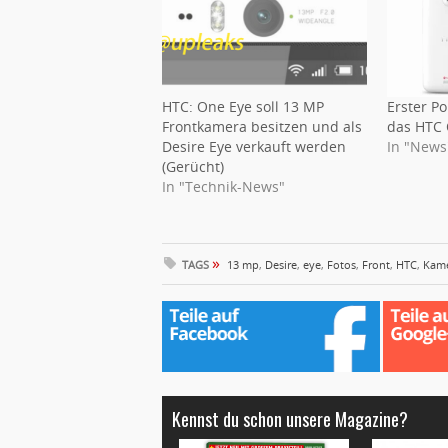
HTC: One Eye soll 13 MP
Erster Po
Frontkamera besitzen und als
das HTC 
Desire Eye verkauft werden
In "News
(Gerücht)
In "Technik-News"
»
TAGS
13 mp
,
Desire
,
eye
,
Fotos
,
Front
,
HTC
,
Kam
Kennst du schon unsere Magazine?