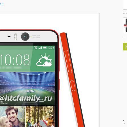
ht
';