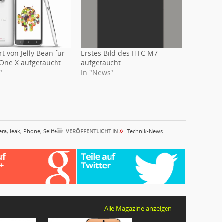
rt von Jelly Bean für
Erstes Bild des HTC M7
One X aufgetaucht
aufgetaucht
"
In "News"
»
era
,
leak
,
Phone
,
Selife
VERÖFFENTLICHT IN
Technik-News
Alle Magazine anzeigen