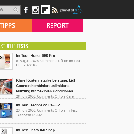
TIPPS
REPORT
AKTUELLE TESTS
Im Test: Honor 600 Pro
6. August 2026,
Comments Off
on Im Test:
Honor 600 Pro
Klare Kosten, starke Leistung: Lidl
Connect kombiniert unlimitierte
Nutzung mit flexiblen Konditionen
28. July 2026,
Comments Off
on Klare
sten, starke Leistung: Lidl Connect kombiniert
limitierte Nutzung mit flexiblen Konditionen
Im Test: Technaxx TX-332
23. July 2026,
Comments Off
on Im Test:
Technaxx TX-332
Im Test: Insta360 Snap