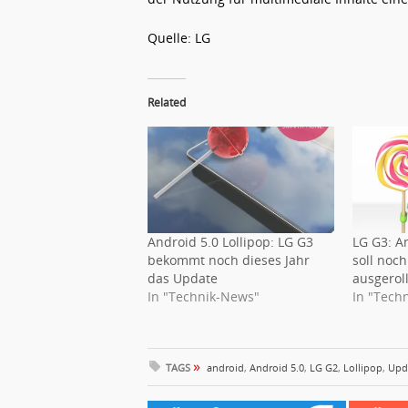
Quelle: LG
Related
Android 5.0 Lollipop: LG G3
LG G3: An
bekommt noch dieses Jahr
soll noc
das Update
ausgerol
In "Technik-News"
In "Tech
»
TAGS
android
,
Android 5.0
,
LG G2
,
Lollipop
,
Upd