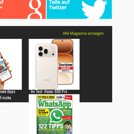
Alle Magazine anzeigen
euen Apps
Im Test: Honor 600 Pro
 Frische
gen für
hones