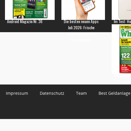
Android Magazin Nr. 36
Die besten neuen Apps
Im Test: H
Juli 2026: Frische
Empfehlungen für
Smartphones
WhatsApp 
3 – Jetzt
Impressum
Datenschutz
Team
Best Geldanlage