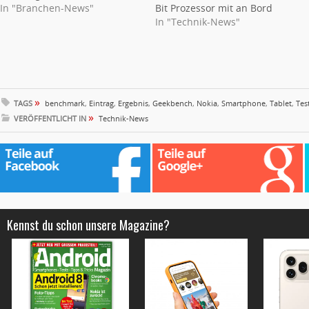
In "Branchen-News"
Bit Prozessor mit an Bord
In "Technik-News"
»
TAGS
benchmark
,
Eintrag
,
Ergebnis
,
Geekbench
,
Nokia
,
Smartphone
,
Tablet
,
Tes
»
VERÖFFENTLICHT IN
Technik-News
Kennst du schon unsere Magazine?