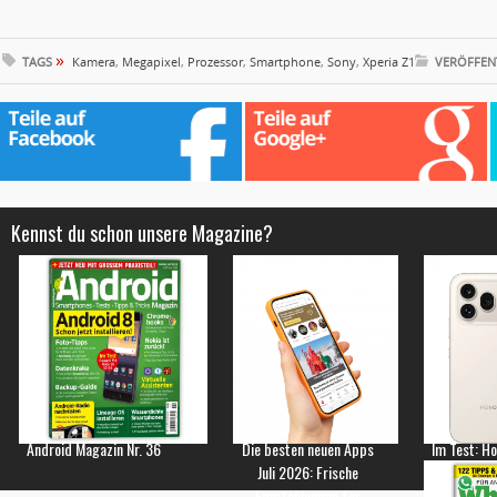
»
TAGS
Kamera
,
Megapixel
,
Prozessor
,
Smartphone
,
Sony
,
Xperia Z1
VERÖFFEN
Kennst du schon unsere Magazine?
Android Magazin Nr. 36
Die besten neuen Apps
Im Test: H
Juli 2026: Frische
Empfehlungen für