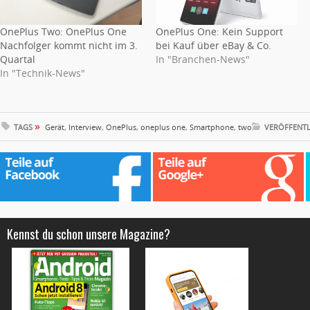
OnePlus Two: OnePlus One
OnePlus One: Kein Support
Nachfolger kommt nicht im 3.
bei Kauf über eBay & Co.
Quartal
In "Branchen-News"
In "Technik-News"
»
TAGS
Gerät
,
Interview
,
OnePlus
,
oneplus one
,
Smartphone
,
two
VERÖFFENTL
Kennst du schon unsere Magazine?