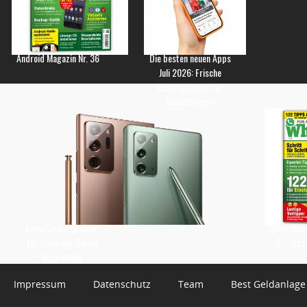
Android Magazin Nr. 36
Die besten neuen Apps
Juli 2026: Frische
Empfehlungen für
Smartphones
Keine Updates mehr
WhatsApp 
für Samsung Galaxy
3 – Jetz
Note-Reihe
Impressum
Datenschutz
Team
Best Geldanlage