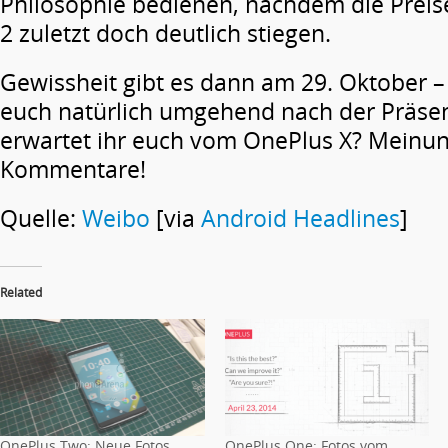
Philosophie bedienen, nachdem die Prei
2 zuletzt doch deutlich stiegen.
Gewissheit gibt es dann am 29. Oktober –
euch natürlich umgehend nach der Präse
erwartet ihr euch vom OnePlus X? Meinun
Kommentare!
Quelle:
Weibo
[via
Android Headlines
]
Related
OnePlus Two: Neue Fotos
OnePlus One: Fotos vom