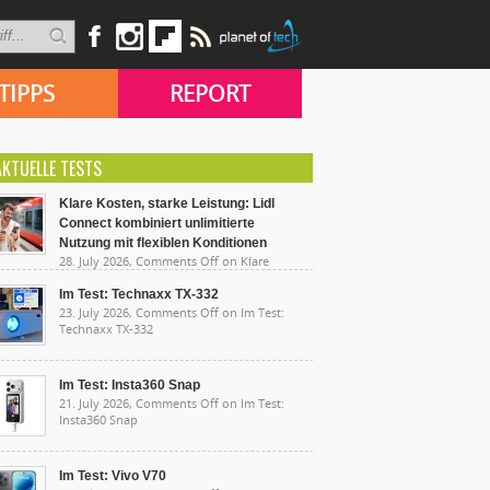
TIPPS
REPORT
AKTUELLE TESTS
Klare Kosten, starke Leistung: Lidl
Connect kombiniert unlimitierte
Nutzung mit flexiblen Konditionen
28. July 2026,
Comments Off
on Klare
sten, starke Leistung: Lidl Connect kombiniert
limitierte Nutzung mit flexiblen Konditionen
Im Test: Technaxx TX-332
23. July 2026,
Comments Off
on Im Test:
Technaxx TX-332
Im Test: Insta360 Snap
21. July 2026,
Comments Off
on Im Test:
Insta360 Snap
Im Test: Vivo V70