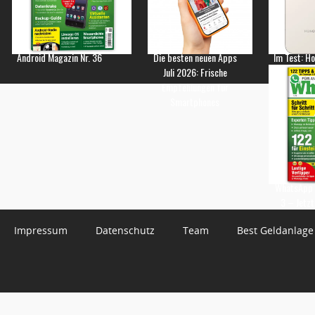
Android Magazin Nr. 36
Die besten neuen Apps
Im Test: H
Juli 2026: Frische
Empfehlungen für
Smartphones
WhatsApp 
3 – Jetzt
Impressum
Datenschutz
Team
Best Geldanlage