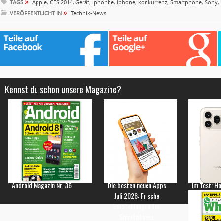
»
TAGS
Apple
,
CES 2014
,
Gerät
,
iphonbe
,
iphone
,
konkurrenz
,
Smartphone
,
Sony
,
»
VERÖFFENTLICHT IN
Technik-News
Kennst du schon unsere Magazine?
Android Magazin Nr. 36
Die besten neuen Apps
Im Test: H
Juli 2026: Frische
Empfehlungen für
Smartphones