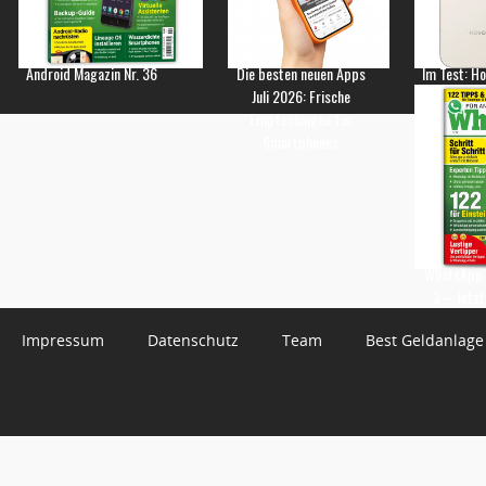
Android Magazin Nr. 36
Die besten neuen Apps
Im Test: H
Juli 2026: Frische
Empfehlungen für
Smartphones
WhatsApp 
3 – Jetzt
Impressum
Datenschutz
Team
Best Geldanlage