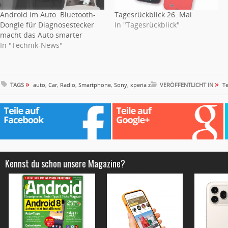
Android im Auto: Bluetooth-
Tagesrückblick 26. Mai
Dongle für Diagnosestecker
In "Tagesrückblick"
macht das Auto smarter
In "Technik-News"
»
»
TAGS
auto
,
Car
,
Radio
,
Smartphone
,
Sony
,
xperia z
VERÖFFENTLICHT IN
T
Kennst du schon unsere Magazine?