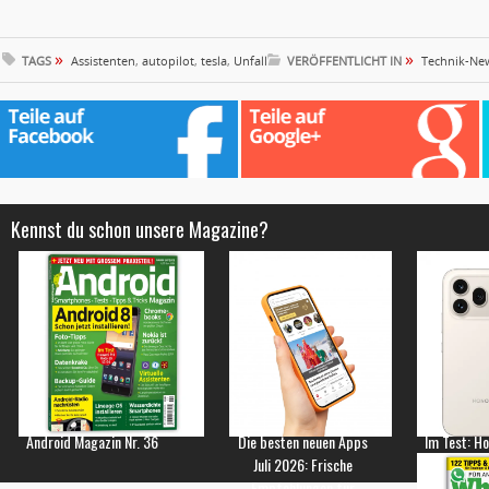
»
»
TAGS
Assistenten
,
autopilot
,
tesla
,
Unfall
VERÖFFENTLICHT IN
Technik-Ne
Kennst du schon unsere Magazine?
Android Magazin Nr. 36
Die besten neuen Apps
Im Test: H
Juli 2026: Frische
Empfehlungen für