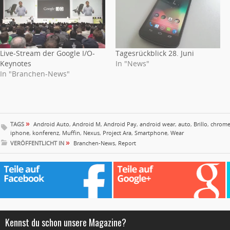
Live-Stream der Google I/O-
Tagesrückblick 28. Juni
Keynotes
In "News"
In "Branchen-News"
»
TAGS
Android Auto
,
Android M
,
Android Pay
,
android wear
,
auto
,
Brillo
,
chrome
iphone
,
konferenz
,
Muffin
,
Nexus
,
Project Ara
,
Smartphone
,
Wear
»
VERÖFFENTLICHT IN
Branchen-News
,
Report
Kennst du schon unsere Magazine?