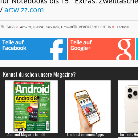
für Notebooks bis 15” Extras: Zweittasche 
/
artwizz.com
»
»
TAGS
Artwizz
,
Plastik
,
rucksack
,
Umwelt
VERÖFFENTLICHT IN
Technik
Kennst du schon unsere Magazine?
Android Magazin Nr. 36
Die besten neuen Apps
Im Test: H