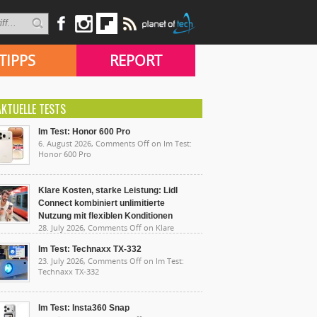
TIPPS
REPORT
AKTUELLE TESTS
Im Test: Honor 600 Pro
6. August 2026,
Comments Off
on Im Test:
Honor 600 Pro
Klare Kosten, starke Leistung: Lidl
Connect kombiniert unlimitierte
Nutzung mit flexiblen Konditionen
28. July 2026,
Comments Off
on Klare
sten, starke Leistung: Lidl Connect kombiniert
limitierte Nutzung mit flexiblen Konditionen
Im Test: Technaxx TX-332
23. July 2026,
Comments Off
on Im Test:
Technaxx TX-332
Im Test: Insta360 Snap