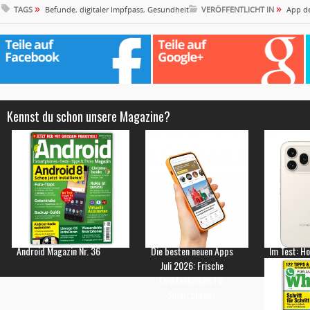
»
»
TAGS
Befunde
,
digitaler Impfpass
,
Gesundheit
VERÖFFENTLICHT IN
App d
Kennst du schon unsere Magazine?
Android Magazin Nr. 36
Die besten neuen Apps
Im Test: H
Juli 2026: Frische
Empfehlungen für
Smartphones