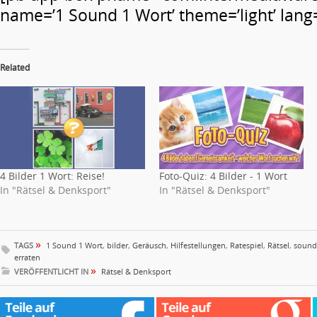
name=’1 Sound 1 Wort’ theme=’light’ lang=
Related
4 Bilder 1 Wort: Reise!
Foto-Quiz: 4 Bilder - 1 Wort
In "Rätsel & Denksport"
In "Rätsel & Denksport"
»
TAGS
1 Sound 1 Wort
,
bilder
,
Geräusch
,
Hilfestellungen
,
Ratespiel
,
Rätsel
,
sound
erraten
»
VERÖFFENTLICHT IN
Rätsel & Denksport