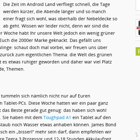
Die Zeit im Android Land verfliegt schnell, die Tage
werden kürzer, die Abende länger und so manch
einer fragt sich wohl, was oberhalb der Nebeldecke so
ab geht. Wissen wir leider nicht, denn wir sind die
der Woche habt Ihr unsere Welt jedoch ein wenig grüner
Euch die 2000er Marke geknackt. Das gefällt uns
ulinge: schaut doch mal vorbei, wir freuen uns über
zurück zum eigentlichen Thema: die Welt des grünen
t es etwas ruhiger geworden und daher war viel Platz
de, Themen.
 tummeln sich nämlich nicht nur auf Euren
 Tablet-PCs. Diese Woche hatten wir ein paar ganz
 das Beste gerade gut genug: das haben sich wohl
t. Sie haben mit dem
Toughpad A1
ein Tablet auf den
 Staub noch Wasser etwas anhaben können. James Bond
ch ein „bisserl“ mehr sein darf, dann empfehlen wir
';
re Tegra 3 Prozessor und 12-18 Stunden Akkulaufzeit,