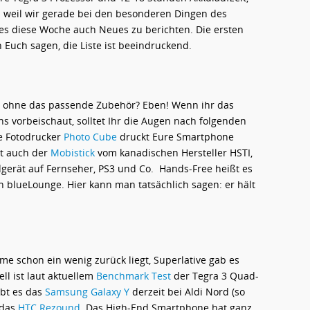
nd weil wir gerade bei den besonderen Dingen des
es diese Woche auch Neues zu berichten. Die ersten
 Euch sagen, die Liste ist beeindruckend.
 ohne das passende Zubehör? Eben! Wenn ihr das
s vorbeischaut, solltet Ihr die Augen nach folgenden
le Fotodrucker
Photo Cube
druckt Eure Smartphone
t auch der
Mobistick
vom kanadischen Hersteller HSTI,
gerät auf Fernseher, PS3 und Co. Hands-Free heißt es
 blueLounge. Hier kann man tatsächlich sagen: er hält
e schon ein wenig zurück liegt, Superlative gab es
ll ist laut aktuellem
Benchmark Test
der Tegra 3 Quad-
ibt es das
Samsung Galaxy Y
derzeit bei Aldi Nord (so
 das
HTC Rezound
. Das High-End Smartphone hat ganz