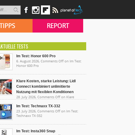
TIPPS
REPORT
AKTUELLE TESTS
Im Test: Honor 600 Pro
6. August 2026,
Comments Off
on Im Test:
Honor 600 Pro
Klare Kosten, starke Leistung: Lidl
Connect kombiniert unlimitierte
Nutzung mit flexiblen Konditionen
28. July 2026,
Comments Off
on Klare
sten, starke Leistung: Lidl Connect kombiniert
limitierte Nutzung mit flexiblen Konditionen
Im Test: Technaxx TX-332
23. July 2026,
Comments Off
on Im Test:
Technaxx TX-332
Im Test: Insta360 Snap