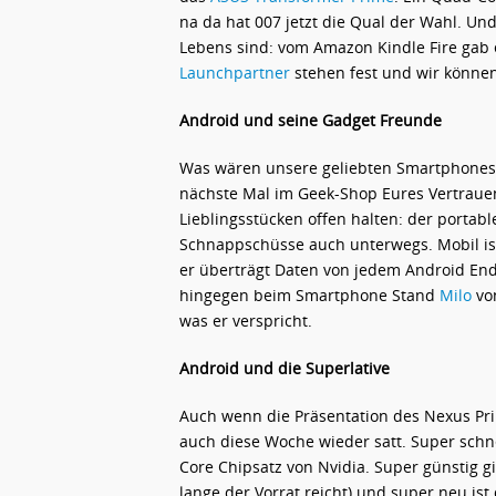
na da hat 007 jetzt die Qual der Wahl. U
Lebens sind: vom Amazon Kindle Fire gab 
Launchpartner
stehen fest und wir können
Android und seine Gadget Freunde
Was wären unsere geliebten Smartphones
nächste Mal im Geek-Shop Eures Vertrauen
Lieblingsstücken offen halten: der portab
Schnappschüsse auch unterwegs. Mobil is
er überträgt Daten von jedem Android End
hingegen beim Smartphone Stand
Milo
von
was er verspricht.
Android und die Superlative
Auch wenn die Präsentation des Nexus Prim
auch diese Woche wieder satt. Super schne
Core Chipsatz von Nvidia. Super günstig g
lange der Vorrat reicht) und super neu ist