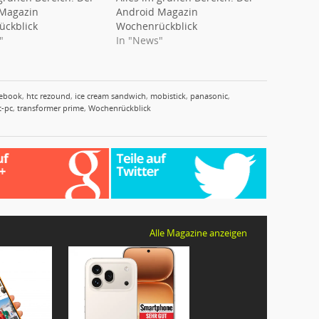
 Magazin
Android Magazin
ckblick
Wochenrückblick
"
In "News"
ebook
,
htc rezound
,
ice cream sandwich
,
mobistick
,
panasonic
,
t-pc
,
transformer prime
,
Wochenrückblick
Alle Magazine anzeigen