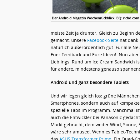
Der Android Magazin Wochenrückblick. BQ: richd.com
meiste Zeit ja drunter. Gleich zu Beginn 
gemacht: unsere
Facebook-Seite
hat dank 
natürlich außerordentlich gut. Für alle Ne
Euer Feedback und Eure Ideen! Nun aber 
Lieblings. Rund um Ice Cream Sandwich is
für andere, mindestens genauso spannen
Android und ganz besondere Tablets
Und wir legen gleich los: grüne Männchen
Smartphones, sondern auch auf kompakten
spezielle Tabs im Programm. Manchmal ist
auch die Entwickler bei Panasonic gedach
Markt gebracht, dem weder Wind, Sonne,
wäre sehr amused. Wenn es Tablet-Technis
das
ASUS Transformer Prime
. Ein Quad-Co