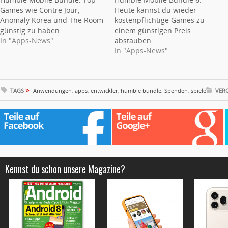
Games wie Contre Jour,
Heute kannst du wieder
Anomaly Korea und The Room
kostenpflichtige Games zu
günstig zu haben
einem günstigen Preis
In "Apps-News"
abstauben
In "Apps-News"
»
TAGS
Anwendungen
,
apps
,
entwickler
,
humble bundle
,
Spenden
,
spiele
VER
Kennst du schon unsere Magazine?