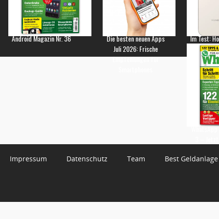
Android Magazin Nr. 36
Die besten neuen Apps
Im Test: H
Juli 2026: Frische
Empfehlungen für
Smartphones
WhatsApp 
3 – Jetzt
Impressum
Datenschutz
Team
Best Geldanlage