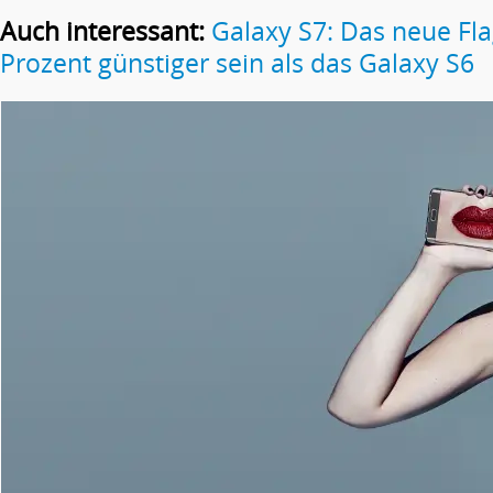
Auch interessant:
Galaxy S7: Das neue Fla
Prozent günstiger sein als das Galaxy S6