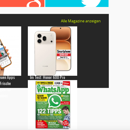
Alle Magazine anzeigen
euen Apps
Im Test: Honor 600 Pro
 Frische
gen für
hones