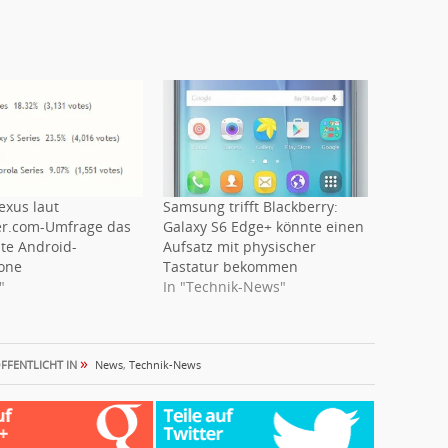
exus laut
Samsung trifft Blackberry:
er.com-Umfrage das
Galaxy S6 Edge+ könnte einen
ste Android-
Aufsatz mit physischer
one
Tastatur bekommen
"
In "Technik-News"
»
FFENTLICHT IN
News
,
Technik-News