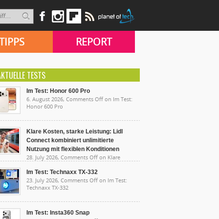
TIPPS
REPORT
AKTUELLE TESTS
Im Test: Honor 600 Pro
6. August 2026,
Comments Off
on Im Test:
Honor 600 Pro
Klare Kosten, starke Leistung: Lidl
Connect kombiniert unlimitierte
Nutzung mit flexiblen Konditionen
28. July 2026,
Comments Off
on Klare
sten, starke Leistung: Lidl Connect kombiniert
limitierte Nutzung mit flexiblen Konditionen
Im Test: Technaxx TX-332
23. July 2026,
Comments Off
on Im Test:
Technaxx TX-332
Im Test: Insta360 Snap