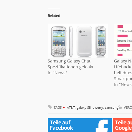
Related
Samsung Galaxy Chat:
Galaxy N
Spezifikationen geleakt
Lifehack
In "News"
beliebte
Smartph
In "News
»
TAGS
AT&T
,
galaxy SII
,
qwerty
,
samsung
VERÖ