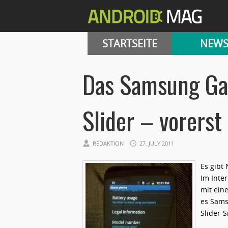
STARTSEITE
NEW
Das Samsung Gal
Slider – vorerst
REDAKTION
27. JULY 2011
Es gibt
Im Inte
mit ein
es Sams
Slider-