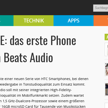
S
TECHNIK
APPS
E: das erste Phone
m Beats Audio
rste einer neuen Serie von HTC Smartphones, bei denen
Ko
gwiedergabe in Tonstudioqualität zum Einsatz kommt.
un
io soll mit seiner integrierten High-Fidelity-
ioqualität im Mobilfunkmarkt setzen.
Zudem wartet
n 1,5 GHz-Dualcore-Prozessor sowie einem größeren
ner 16GB microSD Card für Tausende von Musikstücken