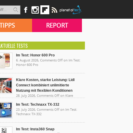
TIPPS
REPORT
AKTUELLE TESTS
Im Test: Honor 600 Pro
6. August 2026,
Comments Off
on Im Test:
Honor 600 Pro
Klare Kosten, starke Leistung: Lidl
Connect kombiniert unlimitierte
Nutzung mit flexiblen Konditionen
28. July 2026,
Comments Off
on Klare
sten, starke Leistung: Lidl Connect kombiniert
limitierte Nutzung mit flexiblen Konditionen
Im Test: Technaxx TX-332
23. July 2026,
Comments Off
on Im Test:
Technaxx TX-332
Im Test: Insta360 Snap