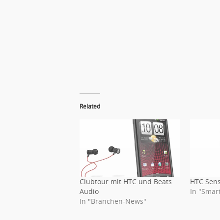
Related
Clubtour mit HTC und Beats
HTC Sens
Audio
In "Smar
In "Branchen-News"