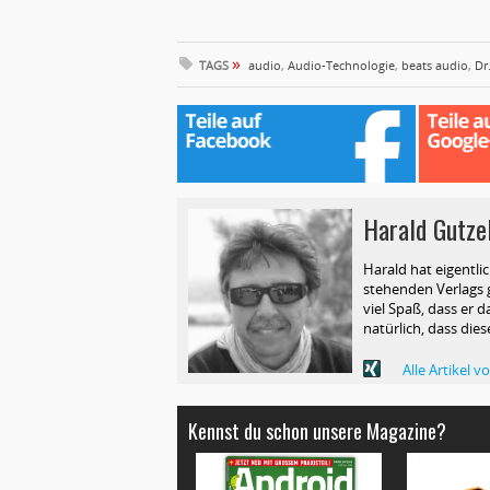
»
TAGS
audio
,
Audio-Technologie
,
beats audio
,
Dr
Harald Gutze
Harald hat eigentli
stehenden Verlags g
viel Spaß, dass er d
natürlich, dass die
Alle Artikel 
Kennst du schon unsere Magazine?