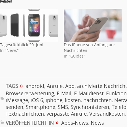
Related
Tagesrückblick 20. Juni
Das iPhone von Anfang an:
In "News"
Nachrichten
In "Guides"
»
TAGS
android
,
Anrufe
,
App
,
archivierte Nachrich
Browsererweiterung
,
E-Mail
,
E-Maildienst
,
Funktiona
iMessage
,
iOS 6
,
iphone
,
kosten
,
nachrichten
,
Netza
senden
,
Smartphone
,
SMS
,
Synchronisieren
,
Telef
Textnachrichten
,
verpasste Anrufe
,
Versandkosten
»
VERÖFFENTLICHT IN
Apps-News
,
News