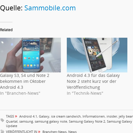
Quelle:
Sammobile.com
Related
Galaxy S3, S4 und Note 2
Android 4.3 für das Galaxy
bekommen im Oktober
Note 2 steht kurz vor der
Android 4.3
Veröffentlichung
In "Branchen-News"
In "Technik-News"
»
TAGS
Android 4.1
,
Galaxy
,
ice cream sandwich
,
Informationen
,
insider
,
jelly bea
Quartal
,
samsung
,
samsung galaxy note
,
Samsung Galaxy Note 2
,
Samsung Galaxy
Update
»
VERÖFFENTLICHT IN
Branchen-News
,
News