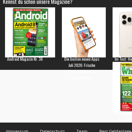
Kennst du schon unsere Magazine?
Android Magazin Nr. 36
Die besten neuen Apps
Im Test: H
Juli 2026: Frische
Empfehlungen für
Smartphones
WhatsApp 
3 – Jetzt
Impressum
Datenschutz
Team
Best Geldanlage