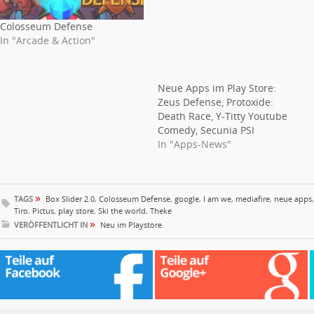
Colosseum Defense
In "Arcade & Action"
Neue Apps im Play Store:
Zeus Defense, Protoxide:
Death Race, Y-Titty Youtube
Comedy, Secunia PSI
In "Apps-News"
»
TAGS
Box Slider 2.0
,
Colosseum Defense
,
google
,
I am we
,
mediafire
,
neue apps
Tiro
,
Pictus
,
play store
,
Ski the world
,
Theke
»
VERÖFFENTLICHT IN
Neu im Playstore