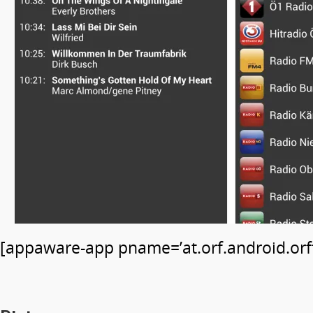
[appaware-app pname=’at.orf.android.orfti