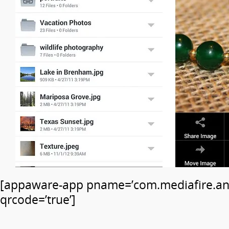
[appaware-app pname=’com.mediafire.an
qrcode=’true’]