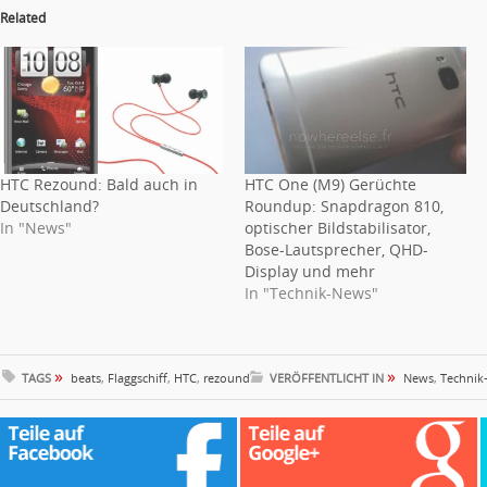
Related
HTC Rezound: Bald auch in
HTC One (M9) Gerüchte
Deutschland?
Roundup: Snapdragon 810,
In "News"
optischer Bildstabilisator,
Bose-Lautsprecher, QHD-
Display und mehr
In "Technik-News"
»
»
TAGS
beats
,
Flaggschiff
,
HTC
,
rezound
VERÖFFENTLICHT IN
News
,
Technik