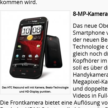
kommen wird.
8-MP-Kamera,
Das neue Obe
Smartphone 
der neuen Be
Technologie 
gleich noch d
Kopfhörer i
soll es über d
Handykamera‘
Megapixel-Ka
und doppelten
Das HTC Rezound will mit Kamera, Beats-Technologie
und HD-Display punkten.
Videos in Full
Die Frontkamera bietet eine Auflösung vo