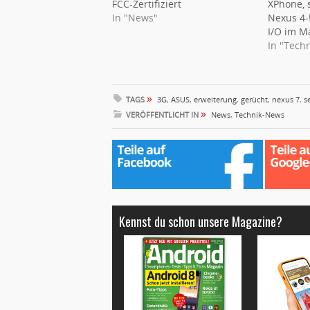
FCC-Zertifiziert
XPhone, 
In "News"
Nexus 4-
I/O im M
In "Tech
»
TAGS
3G
,
ASUS
,
erweiterung
,
gerücht
,
nexus 7
,
s
»
VERÖFFENTLICHT IN
News
,
Technik-News
Kennst du schon unsere Magazine?