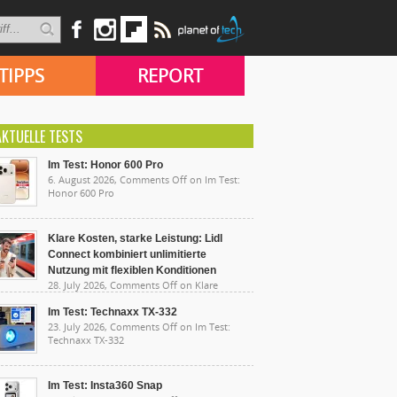
TIPPS
REPORT
AKTUELLE TESTS
Im Test: Honor 600 Pro
6. August 2026,
Comments Off
on Im Test:
Honor 600 Pro
Klare Kosten, starke Leistung: Lidl
Connect kombiniert unlimitierte
Nutzung mit flexiblen Konditionen
28. July 2026,
Comments Off
on Klare
sten, starke Leistung: Lidl Connect kombiniert
limitierte Nutzung mit flexiblen Konditionen
Im Test: Technaxx TX-332
23. July 2026,
Comments Off
on Im Test:
Technaxx TX-332
Im Test: Insta360 Snap