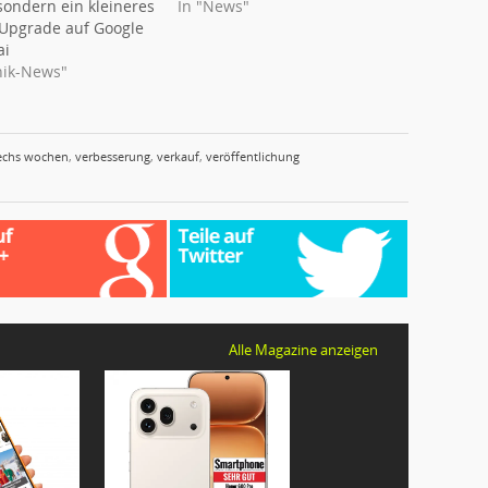
sondern ein kleineres
In "News"
Upgrade auf Google
ai
nik-News"
echs wochen
,
verbesserung
,
verkauf
,
veröffentlichung
Alle Magazine anzeigen