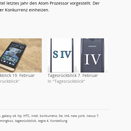
tel letztes Jahr den Atom Prozessor vorgestellt. Der
der Konkurrenz einheizen.
kblick 19. Februar
Tagesrückblick 7. Februar
rückblick"
In "Tagesrückblick"
e
,
galaxy s4
,
hp
,
HTC
,
intel
,
konkurrenz
,
lte
,
m4
,
new york
,
nexus 7
,
amingbox
,
tagesrückblick
,
tegra 4
,
Vorstellung