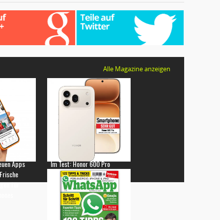
Alle Magazine anzeigen
euen Apps
Im Test: Honor 600 Pro
 Frische
gen für
hones