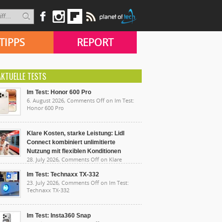
TIPPS
REPORT
AKTUELLE TESTS
Im Test: Honor 600 Pro
6. August 2026,
Comments Off
on Im Test:
Honor 600 Pro
Klare Kosten, starke Leistung: Lidl
Connect kombiniert unlimitierte
Nutzung mit flexiblen Konditionen
28. July 2026,
Comments Off
on Klare
sten, starke Leistung: Lidl Connect kombiniert
limitierte Nutzung mit flexiblen Konditionen
Im Test: Technaxx TX-332
23. July 2026,
Comments Off
on Im Test:
Technaxx TX-332
Im Test: Insta360 Snap