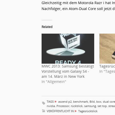
Gleichzeitig mit dem Motorola Razr i hat In
Nachfolger, ein Atom-Dual Core soll jetzt 
Related
MWC 2013: Samsung bestätigt
Tagesrüc
Vorstellung vom Galaxy S4 -
In "Tages
am 14. März in New York
In "Allgemein"
»
TAGS
ascend p2
,
benchmark
,
Bild
,
box
,
dual cor
nvidia
,
Prozessor
,
rückblick
,
samsung
,
set top
,
stre
»
VERÖFFENTLICHT IN
Tagesrückblick