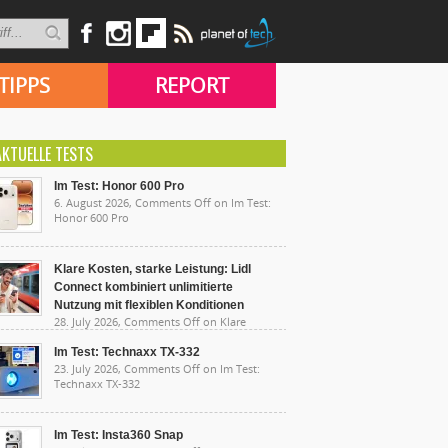
TIPPS
REPORT
AKTUELLE TESTS
Im Test: Honor 600 Pro
6. August 2026,
Comments Off
on Im Test:
Honor 600 Pro
Klare Kosten, starke Leistung: Lidl
Connect kombiniert unlimitierte
Nutzung mit flexiblen Konditionen
28. July 2026,
Comments Off
on Klare
sten, starke Leistung: Lidl Connect kombiniert
limitierte Nutzung mit flexiblen Konditionen
Im Test: Technaxx TX-332
23. July 2026,
Comments Off
on Im Test:
Technaxx TX-332
Im Test: Insta360 Snap