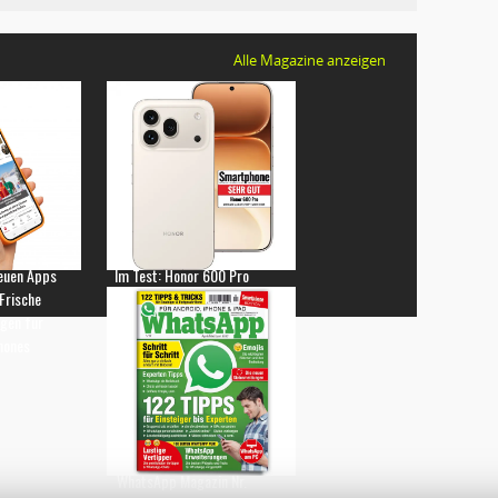
Alle Magazine anzeigen
euen Apps
Im Test: Honor 600 Pro
 Frische
gen für
hones
WhatsApp Magazin Nr.