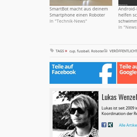
SmartBot macht aus deinem
Android-
Smartphone einen Roboter
helfen sc
In "Technik-News"
schwim
In "News
»
TAGS
cup
,
fussball
,
Roboter
VERÖFFENTLICHT
Lukas Wenze
Lukas ist seit 2009 i
Koordination der R
Alle Arti