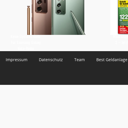
Keine Updates mehr
WhatsApp 
für Samsung Galaxy
3 – Jetz
Note-Reihe
Impressum
Datenschutz
Team
Best Geldanlage