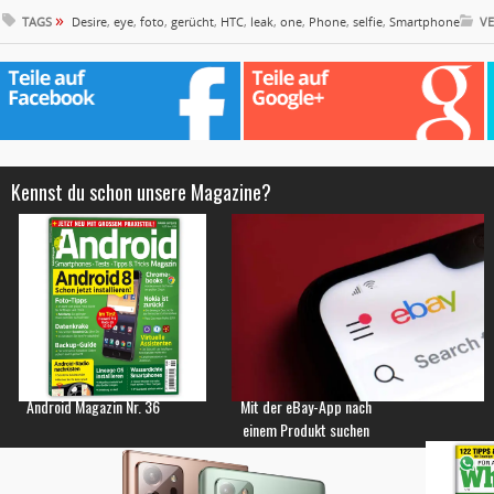
»
TAGS
Desire
,
eye
,
foto
,
gerücht
,
HTC
,
leak
,
one
,
Phone
,
selfie
,
Smartphone
VE
Kennst du schon unsere Magazine?
Android Magazin Nr. 36
Mit der eBay-App nach
einem Produkt suchen