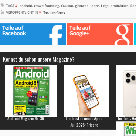
»
TAGS
android
,
crowd founding
,
Cuusoo
,
glhturbo
,
Ideen
,
Lego
,
produktion
,
Rob
»
VERÖFFENTLICHT IN
Technik-News
Kennst du schon unsere Magazine?
Android Magazin Nr. 36
Die besten neuen Apps
Im Test: H
Juli 2026: Frische
Empfehlungen für