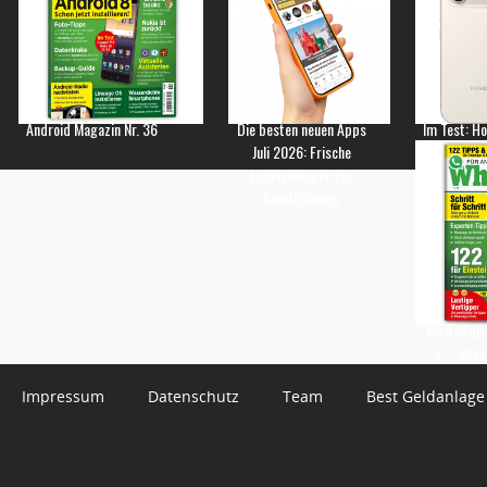
Android Magazin Nr. 36
Die besten neuen Apps
Im Test: H
Juli 2026: Frische
Empfehlungen für
Smartphones
WhatsApp 
3 – Jetzt
Impressum
Datenschutz
Team
Best Geldanlage