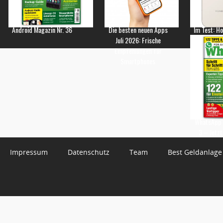
Android Magazin Nr. 36
Die besten neuen Apps
Im Test: H
Juli 2026: Frische
Empfehlungen für
Smartphones
WhatsApp 
3 – Jetzt
Impressum
Datenschutz
Team
Best Geldanlage