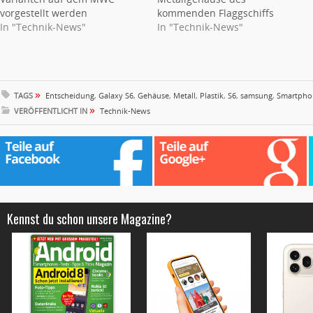
vorgestellt werden
kommenden Flaggschiffs
In "Technik-News"
In "Technik-News"
»
TAGS
Entscheidung
,
Galaxy S6
,
Gehäuse
,
Metall
,
Plastik
,
S6
,
samsung
,
Smartpho
»
VERÖFFENTLICHT IN
Technik-News
Kennst du schon unsere Magazine?