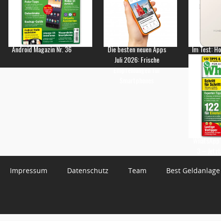
Android Magazin Nr. 36
Die besten neuen Apps
Im Test: H
Juli 2026: Frische
Empfehlungen für
Smartphones
WhatsApp 
3 – Jetzt
Impressum
Datenschutz
Team
Best Geldanlage