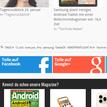
Tagesrückblick 29. Januar
Samsung plant riesiges
In "Tagesrückblick"
Android-Tablet mit einer
Bildschirmdiagonale von 18,4
Zoll
In "Technik-News"
»
»
TAGS
12 zoll
,
note pro
,
Pro
,
samsung
,
Tablet
VERÖFFENTLICHT IN
Technik
Kennst du schon unsere Magazine?