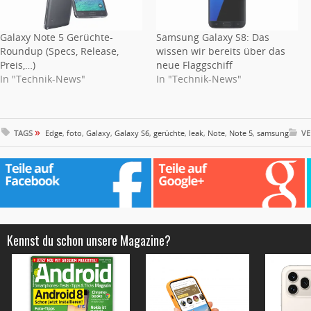
Galaxy Note 5 Gerüchte-
Samsung Galaxy S8: Das
Roundup (Specs, Release,
wissen wir bereits über das
Preis,…)
neue Flaggschiff
In "Technik-News"
In "Technik-News"
»
TAGS
Edge
,
foto
,
Galaxy
,
Galaxy S6
,
gerüchte
,
leak
,
Note
,
Note 5
,
samsung
VE
Kennst du schon unsere Magazine?