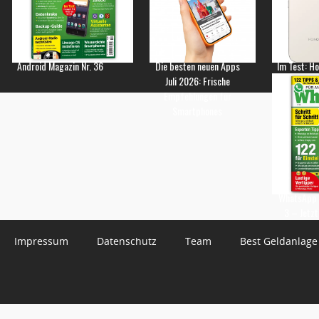
Android Magazin Nr. 36
Die besten neuen Apps
Im Test: H
Juli 2026: Frische
Empfehlungen für
Smartphones
WhatsApp 
3 – Jetzt
Impressum
Datenschutz
Team
Best Geldanlage